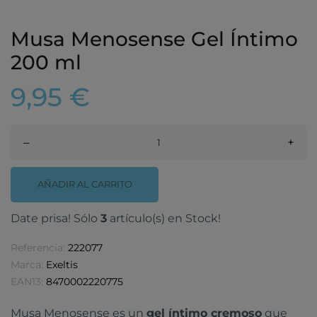
Musa Menosense Gel Íntimo
200 ml
9,95 €
–
+
AÑADIR AL CARRITO
Date prisa! Sólo
3
artículo(s) en Stock!
Referencia:
222077
Marca:
Exeltis
EAN13:
8470002220775
Musa Menosense es un
gel íntimo cremoso
que