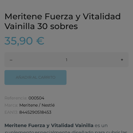
Meritene Fuerza y Vitalidad
Vainilla 30 sobres
35,90 €
–
+
AÑADIR AL CARRITO
Referencia:
000504
Marca:
Meritene / Nestlé
EAN13:
8445290518453
Meritene Fuerza y Vitalidad Vainilla
es un
suplemento
especialmente diseñado para cubrir las