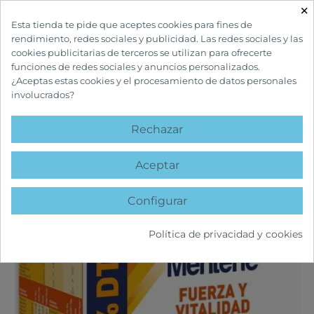
×

Esta tienda te pide que aceptes cookies para fines de
rendimiento, redes sociales y publicidad. Las redes sociales y las
cookies publicitarias de terceros se utilizan para ofrecerte
funciones de redes sociales y anuncios personalizados.
¿Aceptas estas cookies y el procesamiento de datos personales
involucrados?
INICIO
CONTROL DE PESO
SUSTITUTOS COMIDAS /DIETAS
MERITENE
FUERZA Y VITALIDAD VAINILLA 30 SOBRES
Rechazar
AGOTADO
favorite
Aceptar
Configurar
Política de privacidad y cookies