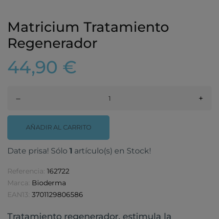
Matricium Tratamiento
Regenerador
44,90 €
–
+
AÑADIR AL CARRITO
Date prisa! Sólo
1
artículo(s) en Stock!
Referencia:
162722
Marca:
Bioderma
EAN13:
3701129806586
Tratamiento regenerador, estimula la