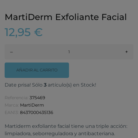
MartiDerm Exfoliante Facial
12,95 €
–
+
AÑADIR AL CARRITO
Date prisa! Sólo
3
artículo(s) en Stock!
Referencia:
375469
Marca:
MartiDerm
EAN13:
8437000435136
Martiderm exfoliante facial tiene una triple acción:
limpiadora, seborreguladora y antibacteriana.