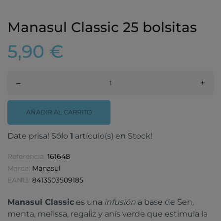
Manasul Classic 25 bolsitas
5,90 €
–
+
AÑADIR AL CARRITO
Date prisa! Sólo
1
artículo(s) en Stock!
Referencia:
161648
Marca:
Manasul
EAN13:
8413503509185
Manasul Classic
es una
infusión
a base de Sen,
menta, melissa, regaliz y anís verde que estimula la