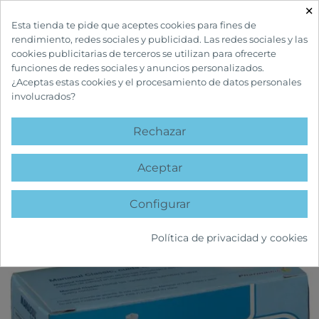
×

Esta tienda te pide que aceptes cookies para fines de
rendimiento, redes sociales y publicidad. Las redes sociales y las
cookies publicitarias de terceros se utilizan para ofrecerte
funciones de redes sociales y anuncios personalizados.
¿Aceptas estas cookies y el procesamiento de datos personales
involucrados?
INICIO
HERBOLARIO Y MEDICINA NATURAL
LAXANTES
MANASUL
CLASSIC 25 BOLSITAS
Rechazar
favorite
Aceptar
Configurar
Política de privacidad y cookies