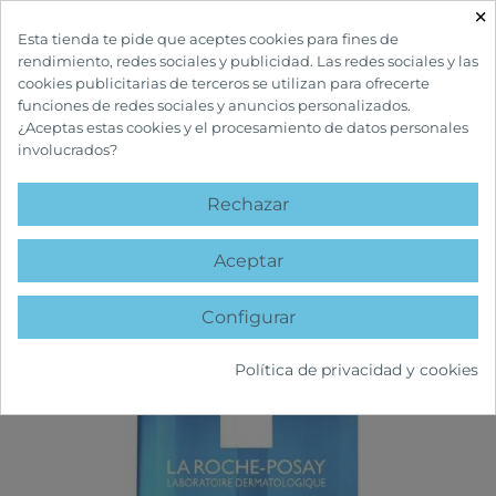
×

Esta tienda te pide que aceptes cookies para fines de
rendimiento, redes sociales y publicidad. Las redes sociales y las
cookies publicitarias de terceros se utilizan para ofrecerte
funciones de redes sociales y anuncios personalizados.
¿Aceptas estas cookies y el procesamiento de datos personales
involucrados?
INICIO
CUIDADOS CORPORALES
GEL DE BAÑO
LIPIKAR GEL DE
DUCHA 1000 ML
Rechazar
AGOTADO
favorite
Aceptar
Configurar
Política de privacidad y cookies