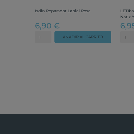
Isdin Reparador Labial Rosa
LETIba
Nariz 
6,90 €
6,9
AÑADIR AL CARRITO