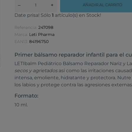
–
+
AÑADIR AL CARRITO
Date prisa! Sólo
1
artículo(s) en Stock!
Referencia:
247098
Marca:
Leti Pharma
EAN13:
84196750
Primer bálsamo reparador infantil para el cu
LETIbalm Pediátrico Bálsamo Reparador Nariz y La
secos y agrietados
así como las irritaciones causa
intensa, emoliente, hidratante y protectora. Nutre 
los labios y protege contra las agresiones externas
Formato:
10 ml.