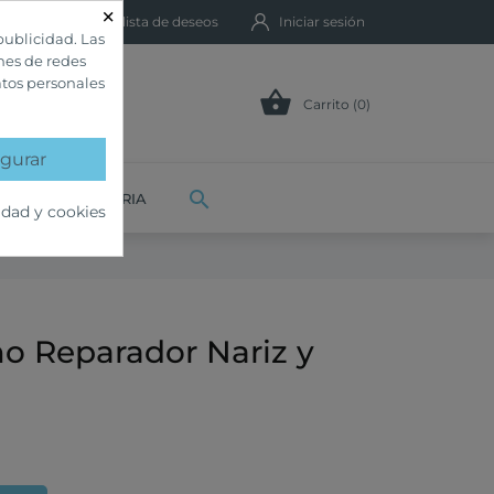
×
Mi lista de deseos
Iniciar sesión
publicidad. Las
ones de redes
atos personales

Carrito (0)
gurar

VETERINARIA
idad y cookies
o Reparador Nariz y