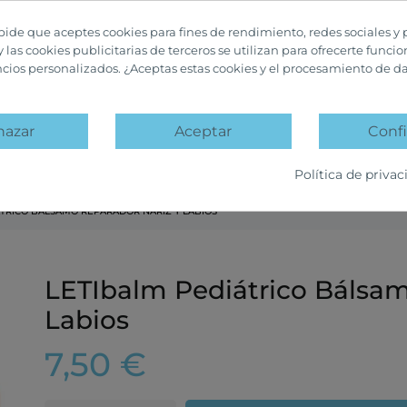
 pide que aceptes cookies para fines de rendimiento, redes sociales y 
y las cookies publicitarias de terceros se utilizan para ofrecerte funci
ncios personalizados. ¿Aceptas estas cookies y el procesamiento de d
hazar
Aceptar
Confi
A
PACKS PROMOCIÓN
OFERTAS Y DESCUENTOS
Política de privac
ÁTRICO BÁLSAMO REPARADOR NARIZ Y LABIOS
LETIbalm Pediátrico Bálsam
Labios
7,50 €