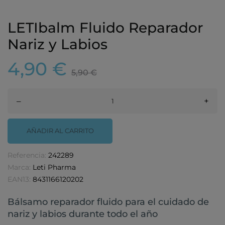
LETIbalm Fluido Reparador
Nariz y Labios
4,90 €
5,90 €
–
+
AÑADIR AL CARRITO
Referencia:
242289
Marca:
Leti Pharma
EAN13:
8431166120202
Bálsamo reparador fluido para el cuidado de
nariz y labios durante todo el año