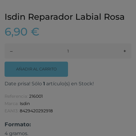
Isdin Reparador Labial Rosa
6,90 €
–
+
AÑADIR AL CARRITO
Date prisa! Sólo
1
artículo(s) en Stock!
Referencia:
216001
Marca:
Isdin
EAN13:
8429420292918
Formato:
4 gramos.