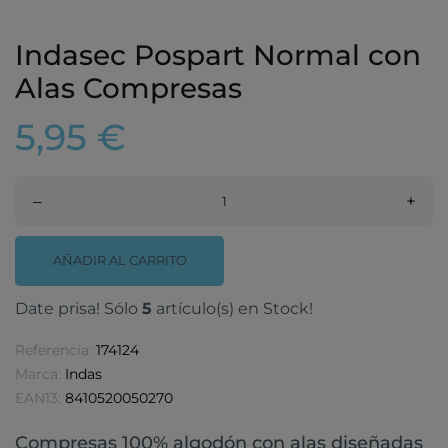
Indasec Pospart Normal con
Alas Compresas
5,95 €
–
+
AÑADIR AL CARRITO
Date prisa! Sólo
5
artículo(s) en Stock!
Referencia:
174124
Marca:
Indas
EAN13:
8410520050270
Compresas 100% algodón con alas diseñadas