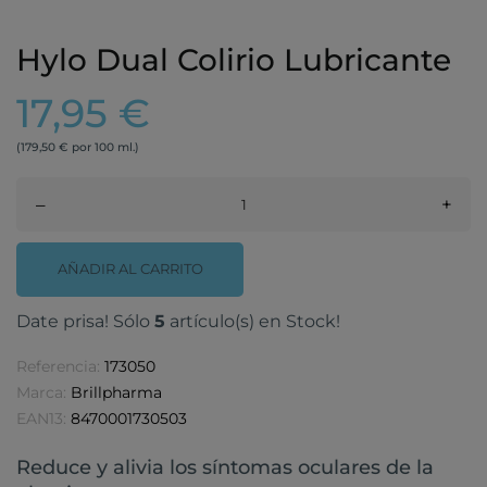
Hylo Dual Colirio Lubricante
17,95 €
(179,50 € por 100 ml.)
–
+
AÑADIR AL CARRITO
Date prisa! Sólo
5
artículo(s) en Stock!
Referencia:
173050
Marca:
Brillpharma
EAN13:
8470001730503
Reduce y alivia los síntomas oculares de la