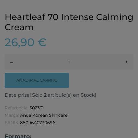
Heartleaf 70 Intense Calming
Cream
26,90 €
–
+
AÑADIR AL CARRITO
Date prisa! Sólo
2
artículo(s) en Stock!
Referencia:
502331
Marca:
Anua Korean Skincare
EAN13:
8809640730696
Formato: