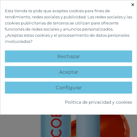
×

Esta tienda te pide que aceptes cookies para fines de
rendimiento, redes sociales y publicidad. Las redes sociales y las
cookies publicitarias de terceros se utilizan para ofrecerte
funciones de redes sociales y anuncios personalizados.
¿Aceptas estas cookies y el procesamiento de datos personales
involucrados?
INICIO
CUIDADOS FACIALES
LABIALES
GLASS TINTED LIP BALM
TANGERINE RED
Rechazar
favorite
Aceptar
Configurar
Política de privacidad y cookies