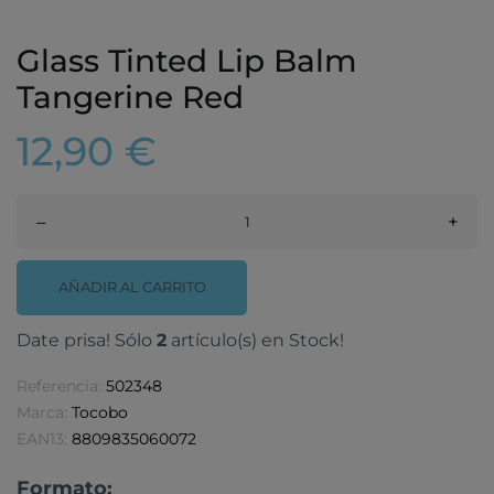
Glass Tinted Lip Balm
Tangerine Red
12,90 €
–
+
AÑADIR AL CARRITO
Date prisa! Sólo
2
artículo(s) en Stock!
Referencia:
502348
Marca:
Tocobo
EAN13:
8809835060072
Formato: