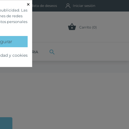
×
Mi lista de deseos
Iniciar sesión
publicidad. Las
ones de redes
atos personales

Carrito (0)
gurar

VETERINARIA
idad y cookies