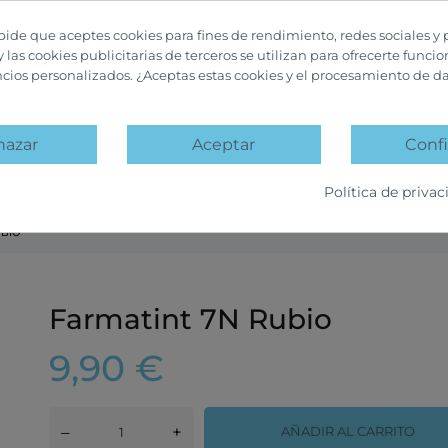
 pide que aceptes cookies para fines de rendimiento, redes sociales y 
y las cookies publicitarias de terceros se utilizan para ofrecerte funci
ncios personalizados. ¿Aceptas estas cookies y el procesamiento de d
hazar
Aceptar
Confi
A
PACKS PROMOCIÓN
OFERTAS Y DESCUENTOS
Política de privac
UBIO
Farmatint 7N Rubio
9,90 €
–
+
AÑADIR AL CARRITO