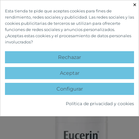
×

Esta tienda te pide que aceptes cookies para fines de
rendimiento, redes sociales y publicidad. Las redes sociales y las
cookies publicitarias de terceros se utilizan para ofrecerte
funciones de redes sociales y anuncios personalizados.
¿Aceptas estas cookies y el procesamiento de datos personales
involucrados?
INICIO
CUIDADOS SOLARES
SOLARES ADULTOS
EUCERIN SUN OIL
CONTROL COLOR TONO MEDIO SPF50+
Rechazar
15%
favorite
Aceptar
Configurar
Política de privacidad y cookies