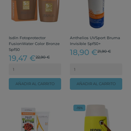
Isdin Fotoprotector
Anthelios UVSport Bruma
FusionWater Color Bronze
Invisible Spf50+
Spf50
18,90 €
21,90 €
19,47 €
22,90 €
AÑADIR AL CARRITO
AÑADIR AL CARRITO
-15%