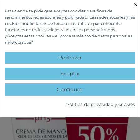
×

Esta tienda te pide que aceptes cookies para fines de
rendimiento, redes sociales y publicidad. Las redes sociales y las
cookies publicitarias de terceros se utilizan para ofrecerte
funciones de redes sociales y anuncios personalizados.
¿Aceptas estas cookies y el procesamiento de datos personales
involucrados?
INICIO
CUIDADOS CORPORALES
MANOS
EUCERIN PH5 CREMA DE
MANOS 75 ML DUPLO
Rechazar
favorite
Aceptar
Configurar
Política de privacidad y cookies