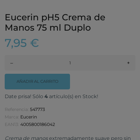
Eucerin pH5 Crema de
Manos 75 ml Duplo
7,95 €
–
+
AÑADIR AL CARRITO
Date prisa! Sólo
4
artículo(s) en Stock!
Referencia:
547773
Marca:
Eucerin
EAN13:
4005800186042
Crema de manos
extremadamente suave pero sin