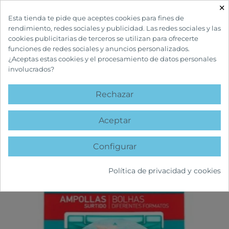
×

Esta tienda te pide que aceptes cookies para fines de
rendimiento, redes sociales y publicidad. Las redes sociales y las
cookies publicitarias de terceros se utilizan para ofrecerte
funciones de redes sociales y anuncios personalizados.
¿Aceptas estas cookies y el procesamiento de datos personales
involucrados?
INICIO
BOTIQUÍN Y PRIMEROS AUXILIOS
COMPEED AMPOLLAS SURTIDO
Rechazar
favorite
Aceptar
Configurar
Política de privacidad y cookies