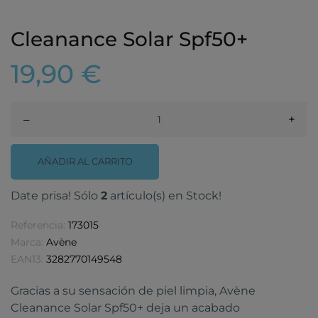
Cleanance Solar Spf50+
19,90 €
–
+
AÑADIR AL CARRITO
Date prisa! Sólo
2
artículo(s) en Stock!
Referencia:
173015
Marca:
Avène
EAN13:
3282770149548
Gracias a su sensación de piel limpia, Avène
Cleanance Solar Spf50+ deja un acabado