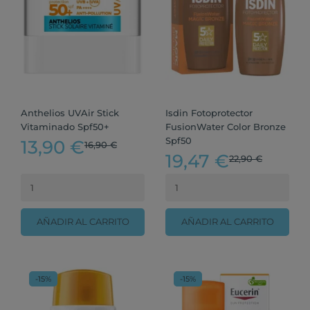
Anthelios UVAir Stick
Isdin Fotoprotector
Vitaminado Spf50+
FusionWater Color Bronze
Spf50
13,90 €
16,90 €
19,47 €
22,90 €
AÑADIR AL CARRITO
AÑADIR AL CARRITO
-15%
-15%