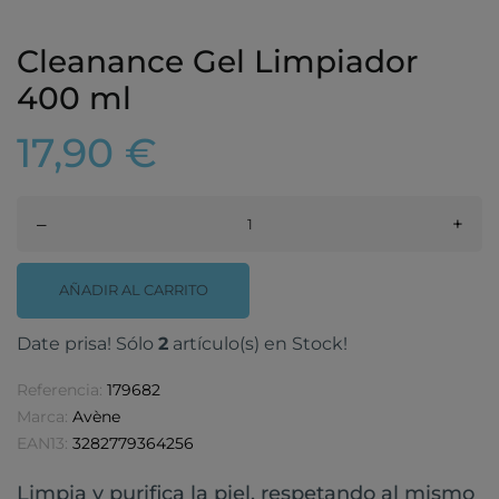
Cleanance Gel Limpiador
400 ml
17,90 €
–
+
AÑADIR AL CARRITO
Date prisa! Sólo
2
artículo(s) en Stock!
Referencia:
179682
Marca:
Avène
EAN13:
3282779364256
Limpia y purifica la piel, respetando al mismo