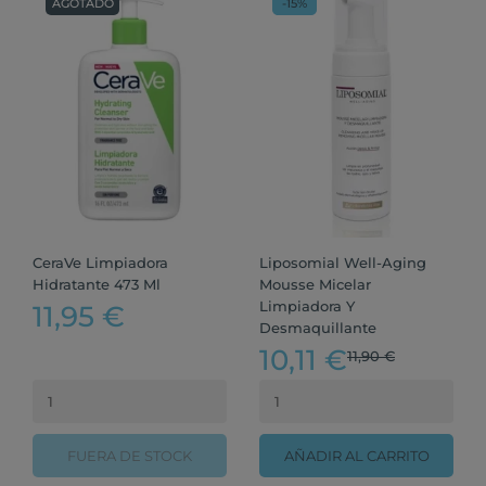
AGOTADO
-15%
CeraVe Limpiadora
Liposomial Well-Aging
Hidratante 473 Ml
Mousse Micelar
Limpiadora Y
11,95 €
Desmaquillante
10,11 €
11,90 €
FUERA DE STOCK
AÑADIR AL CARRITO