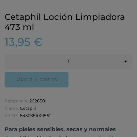
Cetaphil Loción Limpiadora
473 ml
13,95 €
–
+
AÑADIR AL CARRITO
Referencia:
262658
Marca:
Cetaphil
EAN13:
8430351001562
Para pieles sensibles, secas y normales