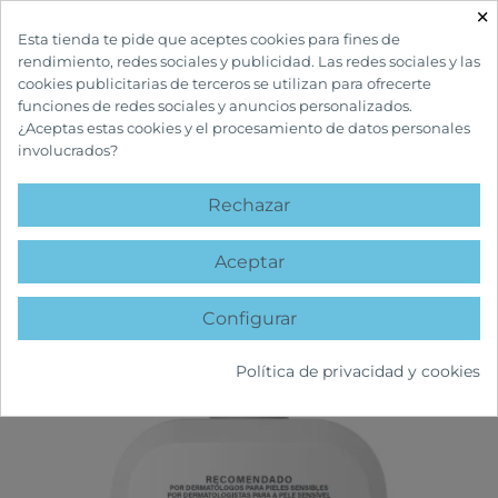
×

Esta tienda te pide que aceptes cookies para fines de
rendimiento, redes sociales y publicidad. Las redes sociales y las
cookies publicitarias de terceros se utilizan para ofrecerte
funciones de redes sociales y anuncios personalizados.
¿Aceptas estas cookies y el procesamiento de datos personales
involucrados?
INICIO
CUIDADOS FACIALES
LIMPIEZA
CETAPHIL LOCIÓN LIMPIADORA
473 ML
Rechazar
AGOTADO
favorite
Aceptar
Configurar
Política de privacidad y cookies