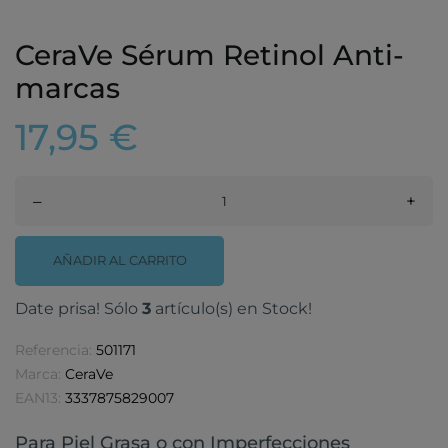
CeraVe Sérum Retinol Anti-
marcas
17,95 €
–
+
AÑADIR AL CARRITO
Date prisa! Sólo
3
artículo(s) en Stock!
Referencia:
501171
Marca:
CeraVe
EAN13:
3337875829007
Para Piel Grasa o con Imperfecciones