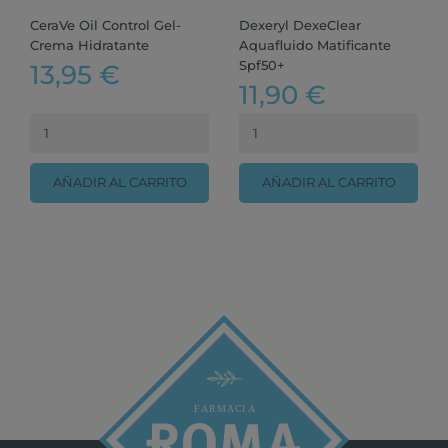
CeraVe Oil Control Gel-
Dexeryl DexeClear
Crema Hidratante
Aquafluido Matificante
Spf50+
13,95 €
11,90 €
AÑADIR AL CARRITO
AÑADIR AL CARRITO