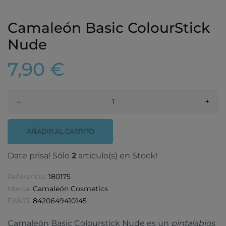
Camaleón Basic ColourStick
Nude
7,90 €
–
+
AÑADIR AL CARRITO
Date prisa! Sólo
2
artículo(s) en Stock!
Referencia:
180175
Marca:
Camaleón Cosmetics
EAN13:
8420649410145
Camaleón Basic Colourstick Nude es un
pintalabios