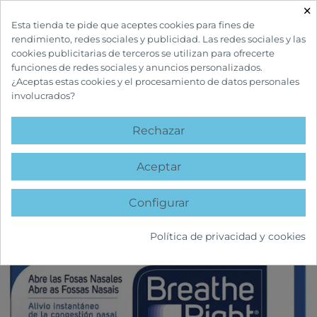
×

Esta tienda te pide que aceptes cookies para fines de
rendimiento, redes sociales y publicidad. Las redes sociales y las
cookies publicitarias de terceros se utilizan para ofrecerte
funciones de redes sociales y anuncios personalizados.
¿Aceptas estas cookies y el procesamiento de datos personales
involucrados?
INICIO
BOTIQUÍN Y PRIMEROS AUXILIOS
VARIOS BOTIQUÍN
BREATHE
RIGHT CLÁSICAS GRANDES 10 TIRAS NASALES
Rechazar
favorite
Aceptar
Configurar
Política de privacidad y cookies