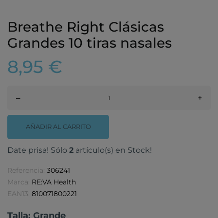
Breathe Right Clásicas
Grandes 10 tiras nasales
8,95 €
–
+
AÑADIR AL CARRITO
Date prisa! Sólo
2
artículo(s) en Stock!
Referencia:
306241
Marca:
RE:VA Health
EAN13:
810071800221
Talla: Grande