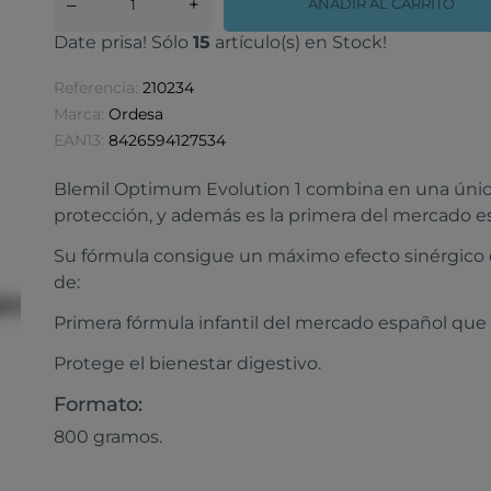
–
+
AÑADIR AL CARRITO
Date prisa! Sólo
15
artículo(s) en Stock!
Referencia:
210234
Marca:
Ordesa
EAN13:
8426594127534
Blemil Optimum Evolution 1 combina en una única
protección, y además es la primera del mercado 
Su fórmula consigue un máximo efecto sinérgico 
de:
Primera fórmula infantil del mercado español que 
Protege el bienestar digestivo.
Formato:
800 gramos.