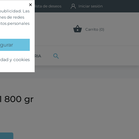
×
Mi lista de deseos
Iniciar sesión
publicidad. Las
ones de redes
atos personales

Carrito (0)
gurar

VETERINARIA
idad y cookies
1 800 gr