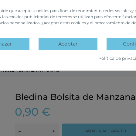
 pide que aceptes cookies para fines de rendimiento, redes sociales y 
y las cookies publicitarias de terceros se utilizan para ofrecerte funci
ncios personalizados. ¿Aceptas estas cookies y el procesamiento de d
hazar
Aceptar
Confi
A
PACKS PROMOCIÓN
OFERTAS Y DESCUENTOS
Política de privac
NA BOLSITA DE MANZANA Y PLÁTANO
Bledina Bolsita de Manzana
0,90 €
–
+
AÑADIR AL CARRITO