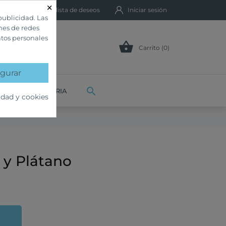
×
Mi lista de deseos
Iniciar sesión
publicidad. Las
ones de redes
atos personales

Carrito (0)
gurar

VETERINARIA
idad y cookies
 y Plátano