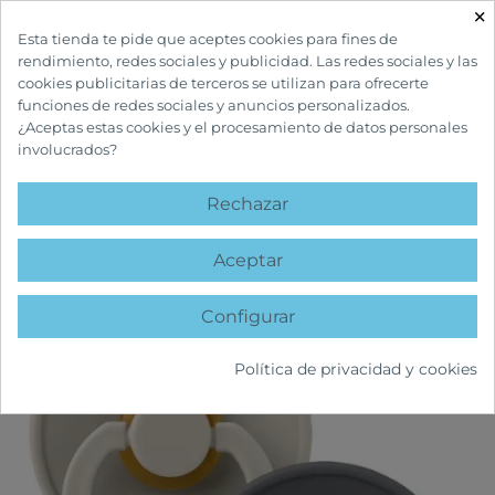
×

Esta tienda te pide que aceptes cookies para fines de
rendimiento, redes sociales y publicidad. Las redes sociales y las
cookies publicitarias de terceros se utilizan para ofrecerte
funciones de redes sociales y anuncios personalizados.
¿Aceptas estas cookies y el procesamiento de datos personales
involucrados?
INICIO
INFANTIL Y MATERNIDAD
CHUPETES
BIBS COLOUR CHUPETES
TETINA REDONDA 0-6 M SAND / IRON
Rechazar
favorite
Aceptar
Configurar
Política de privacidad y cookies