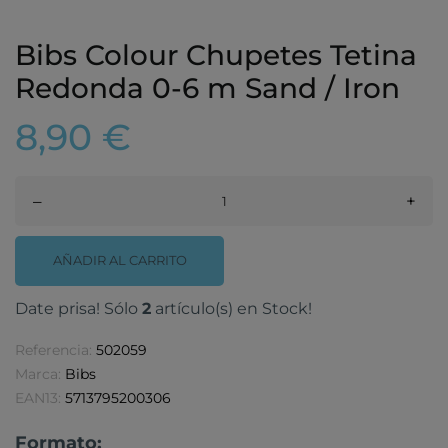
Bibs Colour Chupetes Tetina
Redonda 0-6 m Sand / Iron
8,90 €
–
+
AÑADIR AL CARRITO
Date prisa! Sólo
2
artículo(s) en Stock!
Referencia:
502059
Marca:
Bibs
EAN13:
5713795200306
Formato: