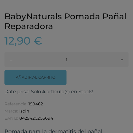
BabyNaturals Pomada Pañal
Reparadora
12,90 €
–
+
AÑADIR AL CARRITO
Date prisa! Sólo
4
artículo(s) en Stock!
Referencia:
199462
Marca:
Isdin
EAN13:
8429420206694
Pomada para la dermatitis del pañal