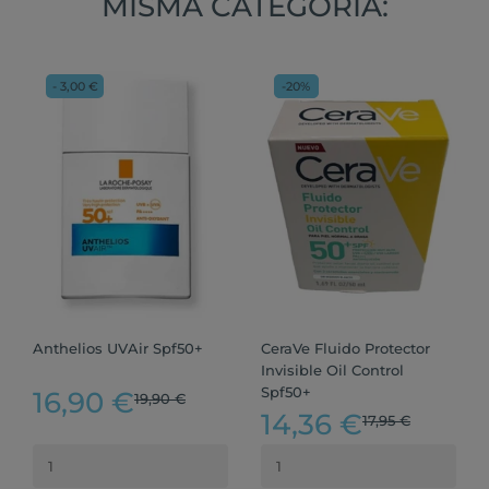
MISMA CATEGORÍA:
- 3,00 €
-20%
Anthelios UVAir Spf50+
CeraVe Fluido Protector
Invisible Oil Control
Spf50+
16,90 €
19,90 €
14,36 €
17,95 €