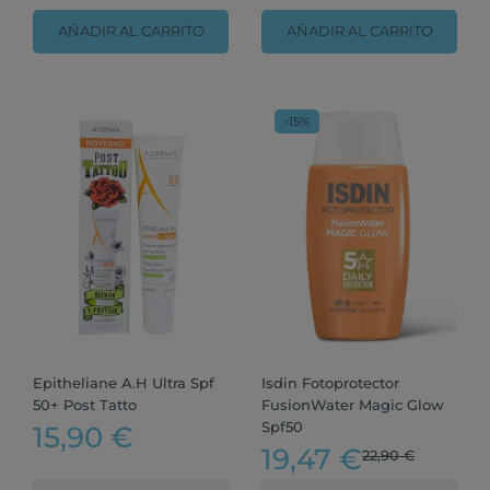
AÑADIR AL CARRITO
AÑADIR AL CARRITO
-15%
Epitheliane A.H Ultra Spf
Isdin Fotoprotector
50+ Post Tatto
FusionWater Magic Glow
Spf50
15,90 €
19,47 €
22,90 €