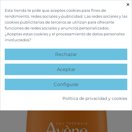
×

Esta tienda te pide que aceptes cookies para fines de
rendimiento, redes sociales y publicidad. Las redes sociales y las
cookies publicitarias de terceros se utilizan para ofrecerte
funciones de redes sociales y anuncios personalizados.
¿Aceptas estas cookies y el procesamiento de datos personales
involucrados?
INICIO
CUIDADOS SOLARES
SOLARES ADULTOS
AVÈNE MAT PERFECT
FLUIDO CON COLOR SPF50+
Rechazar
favorite
Aceptar
Configurar
Política de privacidad y cookies