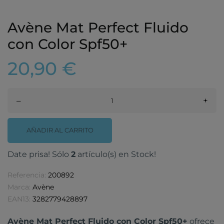
Avène Mat Perfect Fluido
con Color Spf50+
20,90 €
–
+
AÑADIR AL CARRITO
Date prisa! Sólo
2
artículo(s) en Stock!
Referencia:
200892
Marca:
Avène
EAN13:
3282779428897
Avène Mat Perfect Fluido con Color Spf50+
ofrece