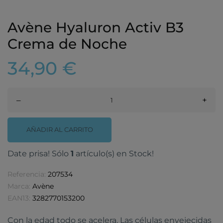
Avène Hyaluron Activ B3
Crema de Noche
34,90 €
–
+
AÑADIR AL CARRITO
Date prisa! Sólo
1
artículo(s) en Stock!
Referencia:
207534
Marca:
Avène
EAN13:
3282770153200
Con la edad todo se acelera. Las células envejecidas