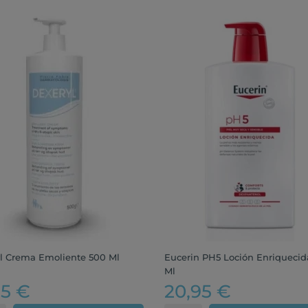
l Crema Emoliente 500 Ml
Eucerin PH5 Loción Enriquecid
Ml
95 €
20,95 €