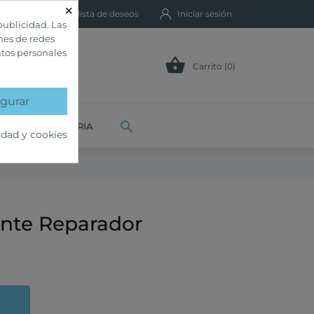
×
Mi lista de deseos
Iniciar sesión
publicidad. Las
ones de redes
atos personales

Carrito (0)
gurar

VETERINARIA
idad y cookies
ante Reparador