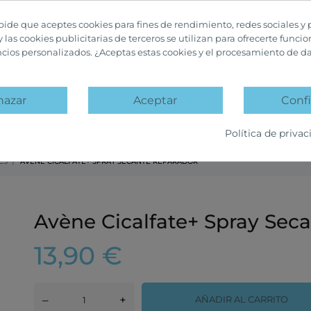
 pide que aceptes cookies para fines de rendimiento, redes sociales y 
y las cookies publicitarias de terceros se utilizan para ofrecerte funci
ncios personalizados. ¿Aceptas estas cookies y el procesamiento de d
hazar
Aceptar
Confi
A
PACKS PROMOCIÓN
OFERTAS Y DESCUENTOS
Política de privac
ES
AVÈNE CICALFATE+ SPRAY SECANTE REPARADOR
Avène Cicalfate+ Spray Sec
13,90 €
–
+
AÑADIR AL CARRITO