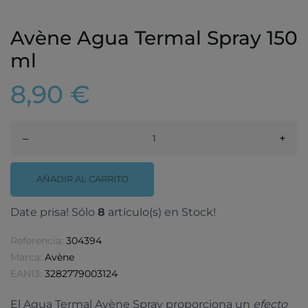
Avène Agua Termal Spray 150
ml
8,90 €
–
+
AÑADIR AL CARRITO
Date prisa! Sólo
8
artículo(s) en Stock!
Referencia:
304394
Marca:
Avène
EAN13:
3282779003124
El Agua Termal Avène Spray proporciona un
efecto