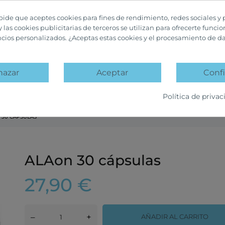
 pide que aceptes cookies para fines de rendimiento, redes sociales y 
y las cookies publicitarias de terceros se utilizan para ofrecerte funci
ncios personalizados. ¿Aceptas estas cookies y el procesamiento de d
hazar
Aceptar
Confi
A
PACKS PROMOCIÓN
OFERTAS Y DESCUENTOS
Política de privac
 30 CÁPSULAS
ALAon 30 cápsulas
27,90 €
–
+
AÑADIR AL CARRITO