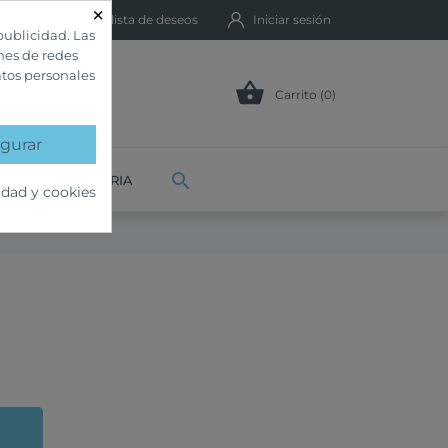
×
Mi lista de deseos
Iniciar sesión
publicidad. Las
ones de redes
atos personales

Carrito (0)
gurar

VETERINARIA
idad y cookies