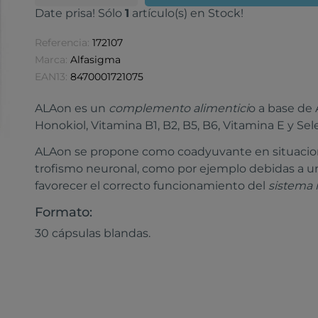
Date prisa! Sólo
1
artículo(s) en Stock!
Referencia:
172107
Marca:
Alfasigma
EAN13:
8470001721075
ALAon es un
complemento alimentici
o a base de 
Honokiol, Vitamina B1, B2, B5, B6, Vitamina E y Sel
ALAon se propone como coadyuvante en situaciones
trofismo neuronal, como por ejemplo debidas a un 
favorecer el correcto funcionamiento del
sistema 
Formato:
30 cápsulas blandas.