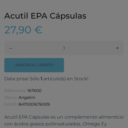
Acutil EPA Cápsulas
27,90 €
–
+
AÑADIR AL CARRITO
Date prisa! Sólo
1
artículo(s) en Stock!
Referencia:
167600
Marca:
Angelini
EAN13:
8470001676009
Acutil EPA Cápsulas es un
complemento alimenticio
con ácidos grasos poliinsaturados,
Omega 3
y