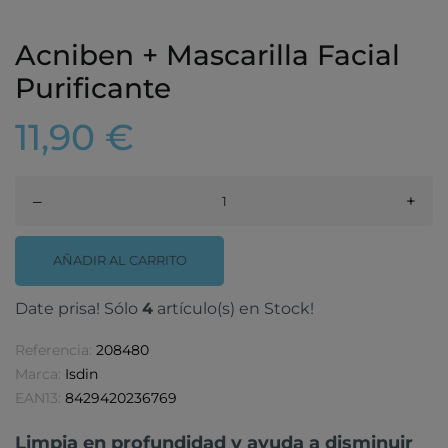
Acniben + Mascarilla Facial
Purificante
11,90 €
–
+
AÑADIR AL CARRITO
Date prisa! Sólo
4
artículo(s) en Stock!
Referencia:
208480
Marca:
Isdin
EAN13:
8429420236769
Limpia en profundidad y ayuda a disminuir