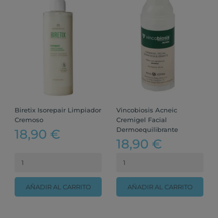
Biretix Isorepair Limpiador
Vincobiosis Acneic
Cremoso
Cremigel Facial
Dermoequilibrante
18,90 €
18,90 €
AÑADIR AL CARRITO
AÑADIR AL CARRITO