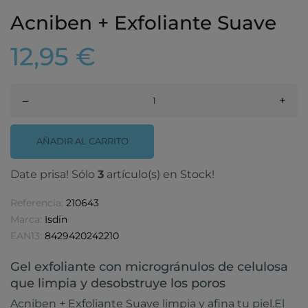
Acniben + Exfoliante Suave
12,95 €
–
+
AÑADIR AL CARRITO
Date prisa! Sólo
3
artículo(s) en Stock!
Referencia:
210643
Marca:
Isdin
EAN13:
8429420242210
Gel exfoliante con microgránulos de celulosa
que limpia y desobstruye los poros
Acniben + Exfoliante Suave limpia y afina tu piel.El