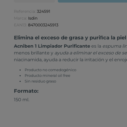
Referencia:
324591
Marca:
Isdin
EAN13:
8470003245913
Elimina el exceso de grasa y puriﬁca la pie
Acniben 1 Limpiador Purificante
es la
espuma lim
menos brillante y
ayuda a eliminar el exceso de s
niacinamida, ayuda a reducir la irritación y el enroj
Producto no comedogénico
Producto mineral oil free
Sin residuo graso
Formato:
150 ml.