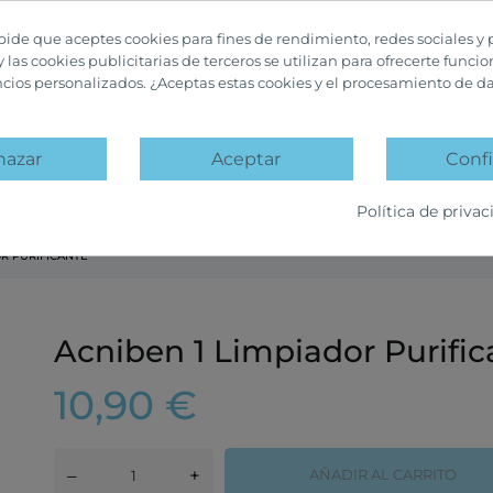
 pide que aceptes cookies para fines de rendimiento, redes sociales y 
y las cookies publicitarias de terceros se utilizan para ofrecerte funci
ncios personalizados. ¿Aceptas estas cookies y el procesamiento de d
hazar
Aceptar
Confi
A
PACKS PROMOCIÓN
OFERTAS Y DESCUENTOS
Política de privac
OR PURIFICANTE
Acniben 1 Limpiador Purific
10,90 €
–
+
AÑADIR AL CARRITO