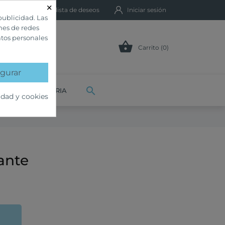
×
Mi lista de deseos
Iniciar sesión
publicidad. Las
ones de redes
atos personales

Carrito (0)
gurar

VETERINARIA
idad y cookies
ante